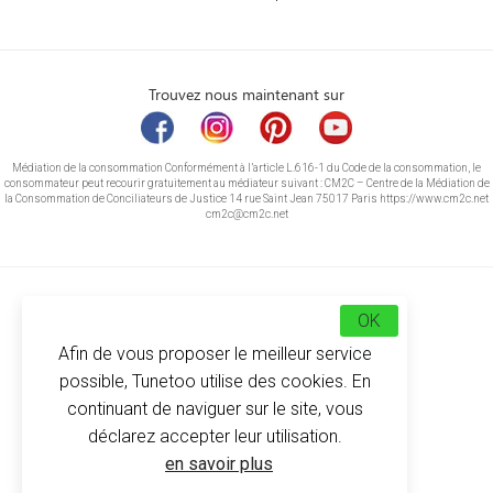
Trouvez nous maintenant sur
Médiation de la consommation Conformément à l’article L.616-1 du Code de la consommation, le
consommateur peut recourir gratuitement au médiateur suivant : CM2C – Centre de la Médiation de
la Consommation de Conciliateurs de Justice 14 rue Saint Jean 75017 Paris https://www.cm2c.net
cm2c@cm2c.net
OK
Afin de vous proposer le meilleur service
possible, Tunetoo utilise des cookies. En
continuant de naviguer sur le site, vous
déclarez accepter leur utilisation.
© Copyright 2026
-
Tunetoo
en savoir plus