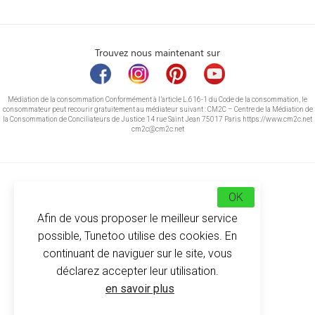
Trouvez nous maintenant sur
Médiation de la consommation Conformément à l’article L.616-1 du Code de la consommation, le
consommateur peut recourir gratuitement au médiateur suivant : CM2C – Centre de la Médiation de
la Consommation de Conciliateurs de Justice 14 rue Saint Jean 75017 Paris https://www.cm2c.net
cm2c@cm2c.net
OK
Afin de vous proposer le meilleur service
possible, Tunetoo utilise des cookies. En
continuant de naviguer sur le site, vous
déclarez accepter leur utilisation.
© Copyright 2026
-
Tunetoo
en savoir plus