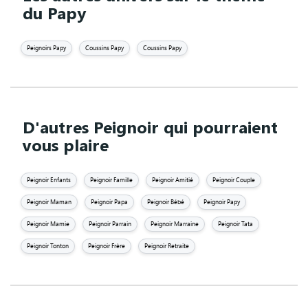
du Papy
Peignoirs Papy
Coussins Papy
Coussins Papy
D'autres Peignoir qui pourraient
vous plaire
Peignoir Enfants
Peignoir Famille
Peignoir Amitié
Peignoir Couple
Peignoir Maman
Peignoir Papa
Peignoir Bébé
Peignoir Papy
Peignoir Mamie
Peignoir Parrain
Peignoir Marraine
Peignoir Tata
Peignoir Tonton
Peignoir Frère
Peignoir Retraite