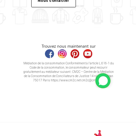
Nous contacter
Trouvez nous maintenant sur
Médiation de la consommation Conformément à l’article L.616-1 du
Code de la consommation, le consommateur peut recourir
gratuitement au médiateur suivant : CM2C – Centre de la Médiation
de la Consommation de Conciliateurs de Justice 14 rue Saint Jean
75017 Paris https://www.cm2c.net cm2c@cm2c.net