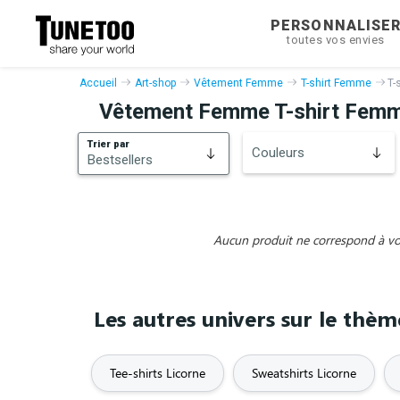
PERSONNALISE
toutes vos envies
Accueil
Art-shop
Vêtement Femme
T-shirt Femme
T-
Vêtement Femme T-shirt Femm
Trier par
Couleurs
Bestsellers
Bestsellers
Nouveautés
Aucun produit ne correspond à vos 
Les autres univers sur le thè
Tee-shirts Licorne
Sweatshirts Licorne