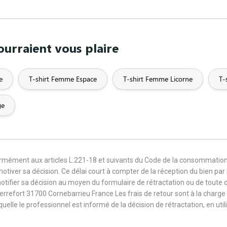
urraient vous plaire
e
T-shirt Femme Espace
T-shirt Femme Licorne
T-
ge
formément aux articles L.221-18 et suivants du Code de la consommation
 motiver sa décision. Ce délai court à compter de la réception du bien pa
notifier sa décision au moyen du formulaire de rétractation ou de toute
Terrefort 31700 Cornebarrieu France Les frais de retour sont à la cha
aquelle le professionnel est informé de la décision de rétractation, en u