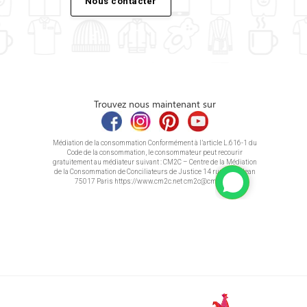
Nous contacter
Trouvez nous maintenant sur
Médiation de la consommation Conformément à l’article L.616-1 du
Code de la consommation, le consommateur peut recourir
gratuitement au médiateur suivant : CM2C – Centre de la Médiation
de la Consommation de Conciliateurs de Justice 14 rue Saint Jean
75017 Paris https://www.cm2c.net cm2c@cm2c.net