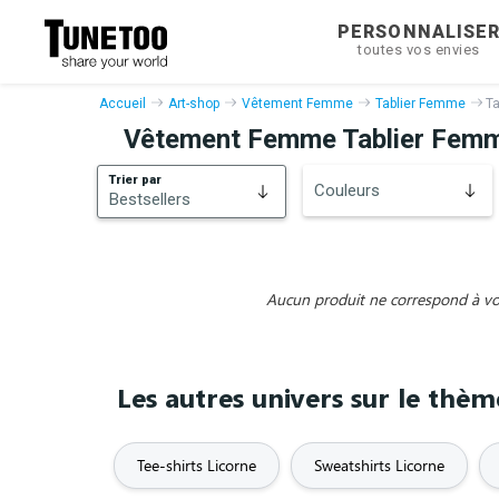
PERSONNALISE
toutes vos envies
Accueil
Art-shop
Vêtement Femme
Tablier Femme
Ta
Vêtement Femme Tablier Femm
Trier par
Couleurs
Bestsellers
Bestsellers
Nouveautés
Aucun produit ne correspond à vos 
Les autres univers sur le thè
Tee-shirts Licorne
Sweatshirts Licorne