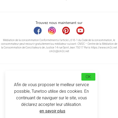
Trouvez nous maintenant sur
Médiation de la consommation Conformément à l’article L.616-1 du Code de la consommation, le
consommateur peut recourir gratuitement au médiateur suivant : CM2C – Centre de la Médiation de
la Consommation de Conciliateurs de Justice 14 rue Saint Jean 75017 Paris https://www.cm2c.net
cm2c@cm2c.net
OK
Afin de vous proposer le meilleur service
possible, Tunetoo utilise des cookies. En
continuant de naviguer sur le site, vous
déclarez accepter leur utilisation.
© Copyright 2026
-
Tunetoo
en savoir plus