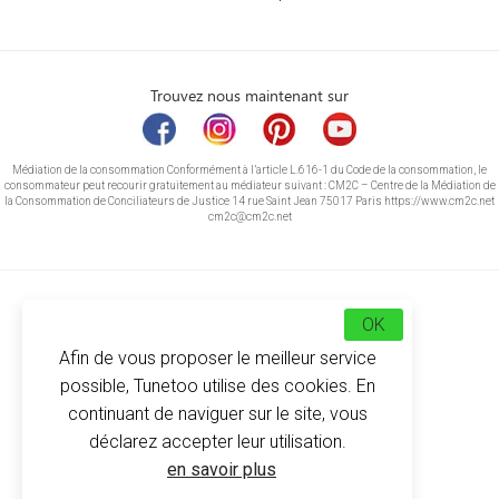
Trouvez nous maintenant sur
Médiation de la consommation Conformément à l’article L.616-1 du Code de la consommation, le
consommateur peut recourir gratuitement au médiateur suivant : CM2C – Centre de la Médiation de
la Consommation de Conciliateurs de Justice 14 rue Saint Jean 75017 Paris https://www.cm2c.net
cm2c@cm2c.net
OK
Afin de vous proposer le meilleur service
possible, Tunetoo utilise des cookies. En
continuant de naviguer sur le site, vous
déclarez accepter leur utilisation.
© Copyright 2026
-
Tunetoo
en savoir plus