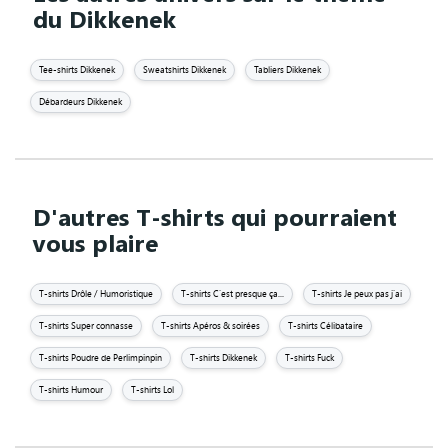
du Dikkenek
Tee-shirts Dikkenek
Sweatshirts Dikkenek
Tabliers Dikkenek
Débardeurs Dikkenek
D'autres T-shirts qui pourraient
vous plaire
T-shirts Drôle / Humoristique
T-shirts C'est presque ça...
T-shirts Je peux pas j'ai
T-shirts Super connasse
T-shirts Apéros & soirées
T-shirts Célibataire
T-shirts Poudre de Perlimpinpin
T-shirts Dikkenek
T-shirts Fuck
T-shirts Humour
T-shirts Lol