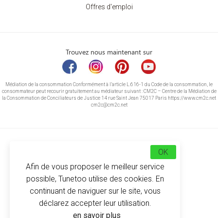
Offres d'emploi
Trouvez nous maintenant sur
Médiation de la consommation Conformément à l’article L.616-1 du Code de la consommation, le
consommateur peut recourir gratuitement au médiateur suivant : CM2C – Centre de la Médiation de
la Consommation de Conciliateurs de Justice 14 rue Saint Jean 75017 Paris https://www.cm2c.net
cm2c@cm2c.net
OK
Afin de vous proposer le meilleur service
possible, Tunetoo utilise des cookies. En
continuant de naviguer sur le site, vous
déclarez accepter leur utilisation.
© Copyright 2026
-
Tunetoo
en savoir plus