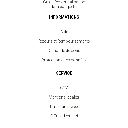
Guide Personnalisation
de la casquette
INFORMATIONS
Aide
Retours et Remboursements
Demande de devis
Protections des données
SERVICE
CGV
Mentions légales
Casquette Trucker 5 panneaux
à partir de 2.80 €
Partenariat web
Offres d'emploi