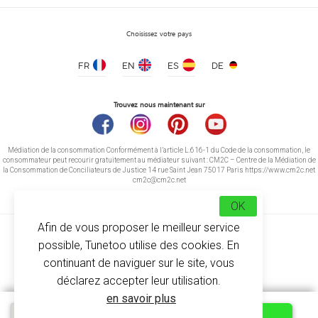
Choisissez votre pays
FR
EN
ES
DE
Trouvez nous maintenant sur
Médiation de la consommation Conformément à l’article L.616-1 du Code de la consommation, le
consommateur peut recourir gratuitement au médiateur suivant : CM2C – Centre de la Médiation de
la Consommation de Conciliateurs de Justice 14 rue Saint Jean 75017 Paris https://www.cm2c.net
cm2c@cm2c.net
OK
Afin de vous proposer le meilleur service
possible, Tunetoo utilise des cookies. En
continuant de naviguer sur le site, vous
déclarez accepter leur utilisation.
© Copyright 2026
-
Tunetoo
en savoir plus