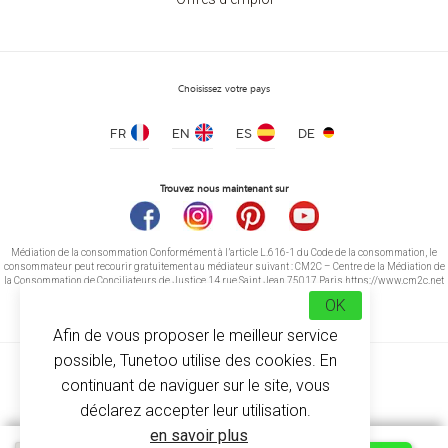
Choisissez votre pays
FR
EN
ES
DE
Trouvez nous maintenant sur
Médiation de la consommation Conformément à l’article L.616-1 du Code de la consommation, le
consommateur peut recourir gratuitement au médiateur suivant : CM2C – Centre de la Médiation de
la Consommation de Conciliateurs de Justice 14 rue Saint Jean 75017 Paris https://www.cm2c.net
cm2c@cm2c.net
OK
Afin de vous proposer le meilleur service
possible, Tunetoo utilise des cookies. En
continuant de naviguer sur le site, vous
déclarez accepter leur utilisation.
en savoir plus
© Copyright 2026
-
Tunetoo