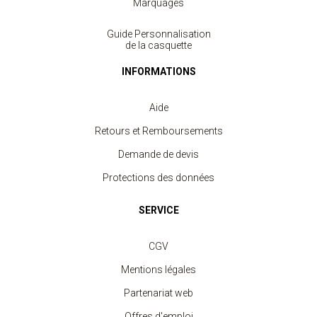
Marquages
Guide Personnalisation
de la casquette
INFORMATIONS
Aide
Retours et Remboursements
Demande de devis
Protections des données
SERVICE
CGV
Mentions légales
Casquette 6 Panneaux Enfant
à partir de 1.90 €
Partenariat web
Offres d'emploi