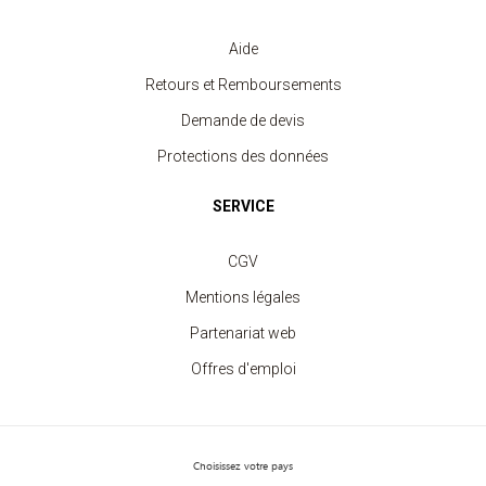
Aide
Sweat Enfant Col Rond
Retours et Remboursements
à partir de 7.40 €
Demande de devis
Protections des données
SERVICE
CGV
Mentions légales
Partenariat web
Offres d'emploi
Choisissez votre pays