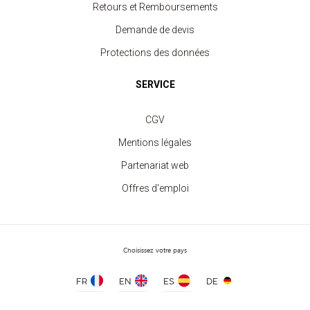
Retours et Remboursements
Demande de devis
Protections des données
SERVICE
Short Sport Enfant
CGV
à partir de 4.60 €
Mentions légales
Partenariat web
Offres d'emploi
Choisissez votre pays
FR
EN
ES
DE