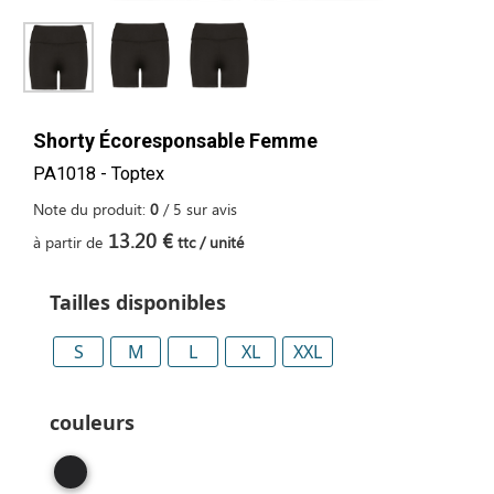
Shorty Écoresponsable Femme
PA1018 - Toptex
Note du produit:
0
/
5
sur
avis
13.20 €
à partir de
ttc / unité
Tailles disponibles
S
M
L
XL
XXL
couleurs