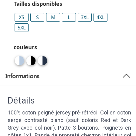
Tailles disponibles
XS
S
M
L
3XL
4XL
5XL
couleurs
Informations
Détails
100% coton peigné jersey pré-rétréci. Col en coton
sergé contrasté blanc (sauf coloris Red et Dark
Grey avec col noir). Patte 3 boutons. Poignets en
côtes 1x1. Bande de propreté chevron intérieur col