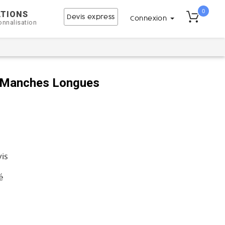
0
ATIONS
Devis express
Connexion
onnalisation
 Manches Longues
vis
é