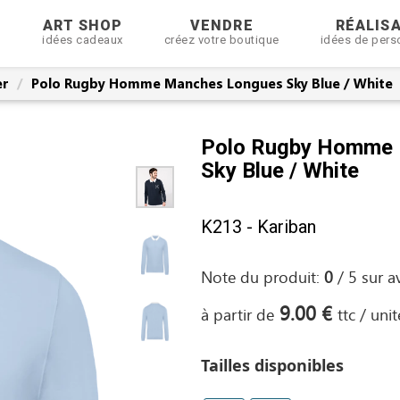
R
ART SHOP
VENDRE
RÉALIS
idées cadeaux
créez votre boutique
idées de pers
er
Polo Rugby Homme Manches Longues Sky Blue / White
Polo Rugby Homme
Sky Blue / White
K213 - Kariban
Note du produit:
0
/
5
sur
a
9.00 €
à partir de
ttc / unit
Tailles disponibles