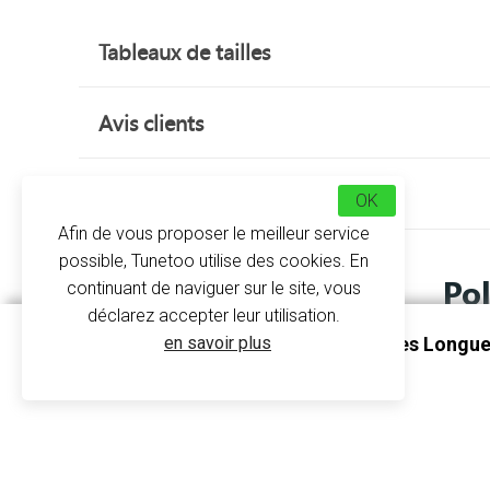
Tableaux de tailles
Avis clients
À propos
OK
Afin de vous proposer le meilleur service
possible, Tunetoo utilise des cookies. En
Po
continuant de naviguer sur le site, vous
déclarez accepter leur utilisation.
en savoir plus
Polo Rugby Homme Manches Longues
Lors de vos entraînements de rugby ou pour vos
White
ultra doux
vous gardera au chaud tout en épongea
K213 - Kariban
Pour plus d'originalité, personnalisez un polo 
équipe de sport préférée en ajoutant ses em