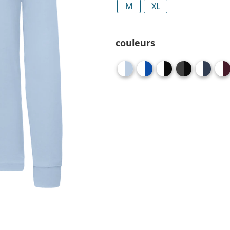
M
XL
couleurs