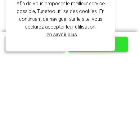
Afin de vous proposer le meilleur service
Demande de devis
possible, Tunetoo utilise des cookies. En
Protections des données
Polo Sport Homme
continuant de naviguer sur le site, vous
à partir de 11.40 €
déclarez accepter leur utilisation.
SERVICE
en savoir plus
Devis express
PERSONNALISER
CGV
Mentions légales
Partenariat web
Offres d'emploi
Choisissez votre pays
FR
EN
ES
DE
Trouvez nous maintenant sur