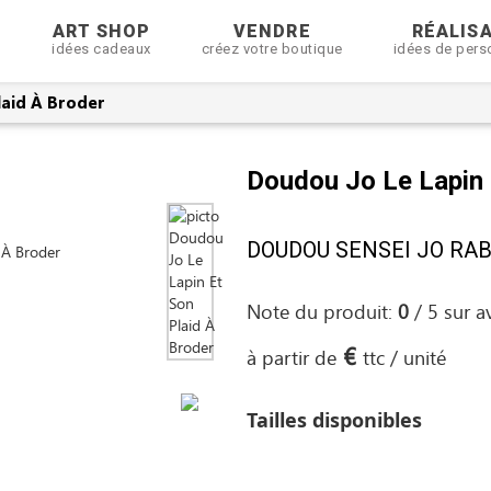
R
ART SHOP
VENDRE
RÉALIS
idées cadeaux
créez votre boutique
idées de pers
laid À Broder
Doudou Jo Le Lapin 
DOUDOU SENSEI JO RABBI
Note du produit:
0
/
5
sur
a
€
à partir de
ttc / unité
Tailles disponibles