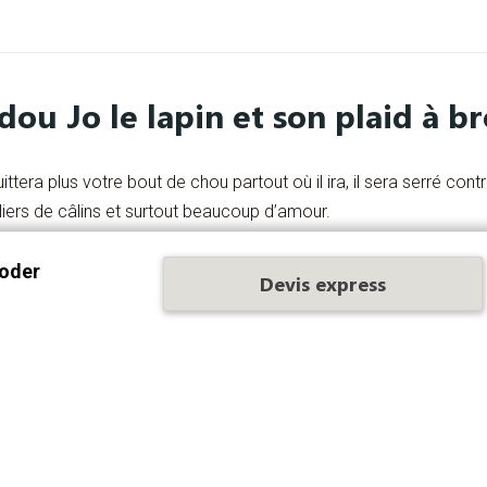
ou Jo le lapin et son plaid à b
ittera plus votre bout de chou partout où il ira, il sera serré con
illiers de câlins et surtout beaucoup d’amour.
erie du
prénom de bébé
ou d’un joli motif sur le petit plaid sera 
roder
Devis express
Caractéristiques produit :
 avec rembourrage.
du plaid.
la machine à laver encore moins au sèche-linge.