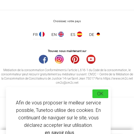
Choisissez votre pays
FR
EN
ES
DE
Trouvez nous maintenant sur
Médiation de la consommation Conformément à l’article L.616-1 du Code de la consommation, le
consommateur peut recourir gratuitement au médiateur suivant : CM2C – Centre de la Médiation de
la Consommation de Conciliateurs de Justice 14 rue Saint Jean 75017 Paris https://www.cm2c.net
cm2c@cm2c.net
OK
Afin de vous proposer le meilleur service
possible, Tunetoo utilise des cookies. En
continuant de naviguer sur le site, vous
déclarez accepter leur utilisation.
© Copyright 2026
-
Tunetoo
en savoir plus