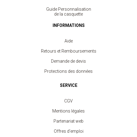
Guide Personnalisation
de la casquette
INFORMATIONS
Aide
Retours et Remboursements
Demande de devis
Protections des données
SERVICE
CGV
Mentions légales
Casquette 6 Panneaux Enfant
Partenariat web
à partir de 1.90 €
Offres d'emploi