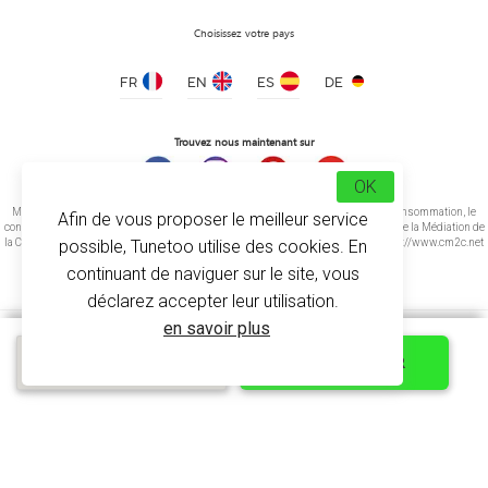
Choisissez votre pays
FR
EN
ES
DE
Trouvez nous maintenant sur
OK
Médiation de la consommation Conformément à l’article L.616-1 du Code de la consommation, le
Afin de vous proposer le meilleur service
consommateur peut recourir gratuitement au médiateur suivant : CM2C – Centre de la Médiation de
possible, Tunetoo utilise des cookies. En
la Consommation de Conciliateurs de Justice 14 rue Saint Jean 75017 Paris https://www.cm2c.net
cm2c@cm2c.net
continuant de naviguer sur le site, vous
déclarez accepter leur utilisation.
en savoir plus
Devis express
PERSONNALISER
© Copyright 2026
-
Tunetoo