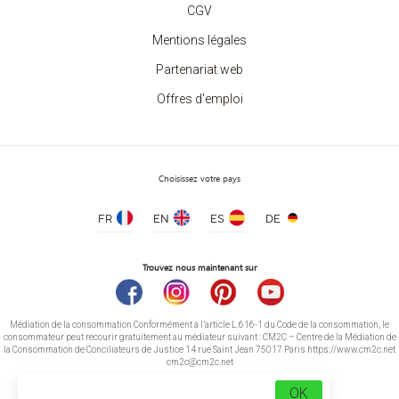
CGV
Mentions légales
Partenariat web
T-shirt Homme Bords Contrastés
Offres d'emploi
à partir de 5.20 €
Choisissez votre pays
FR
EN
ES
DE
Trouvez nous maintenant sur
Médiation de la consommation Conformément à l’article L.616-1 du Code de la consommation, le
consommateur peut recourir gratuitement au médiateur suivant : CM2C – Centre de la Médiation de
la Consommation de Conciliateurs de Justice 14 rue Saint Jean 75017 Paris https://www.cm2c.net
cm2c@cm2c.net
OK